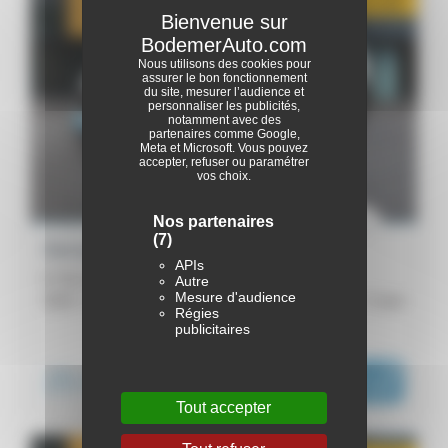
2 mois de loyer offerts
i
Nous utilisons des cookies pour
assurer le bon fonctionnement
du site, mesurer l’audience et
personnaliser les publicités,
notamment avec des
partenaires comme Google,
Meta et Microsoft. Vous pouvez
accepter, refuser ou paramétrer
vos choix.
Nos partenaires
(7)
Renault Austral
APIs
E-Tech hybrid 200 - Techno
Autre
Mesure d'audience
2023 -
67 483 km
Caen
Régies
publicitaires
ou dès :
25 490€
i
418€
|
/ mois
Tout accepter